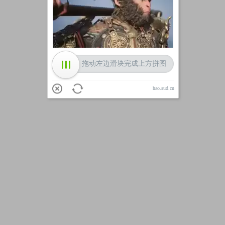
加载中
拖动左边滑块完成上方拼图
hao.sud.cn