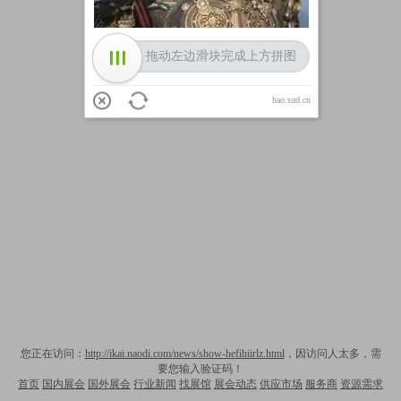
拖动左边滑块完成上方拼图
hao.sud.cn
您正在访问：
http://ikai.naodi.com/news/show-hefihiirlz.html
，因访问人太多，需
要您输入验证码！
首页
国内展会
国外展会
行业新闻
找展馆
展会动态
供应市场
服务商
资源需求