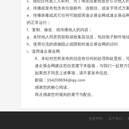
c、侵犯任何第三方权利、为了增加流量而故意引导他人
d、传播或发布包含有垃圾邮件、连锁信、或金字塔式方
e、传播病毒或其它任何可能损害
网或
速企展会
速企展会
的正常运行；
f、复制、修改、或传播他人的内容；
g、未经他人同意而获取或收集其信息，包括电子邮件地
h、使用分流的措施阻止或限制对
网的访问
速企展会
i、滥用
网
速企展会
8、本站对您所发布的信息有任何的处理和处置权，
网建议您自觉遵守本版规，与我们一起努力
速企展会
如果您不同意上述事项，请不要发布信息。
邮箱：154208694@qq.com
感谢您的耐心阅读。
再次感谢您对规则的遵守与配合。
免责声明
|
关于我们
|