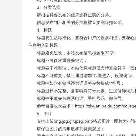
3、分类选择
请根据将要发布的信息选择正确的分类。
信息发布到不相关的分类将被直接删除扣金币。
4、标题
标题要生活标准化，要符合用户的搜索习惯，要花心
信息融入到标题；
标题避免过长，本站发布信息标题限32字；
标题不可多次重叠关键词；
标题要干净整洁，本站信息标题仅支持空格符号，禁
标题不能重复，禁止通过增加“欢迎进入、欢迎访问、
标题中如含有敏感违禁词语将被替换成**符号；
标题过长不完整、含有特殊符号元素、过滤修饰词后
标题中不能夹带联系电话、手机号码、微信号。
参考百度收录要求：
https://ziyuan.baidu.com/colleg
5、图片
支持上传png,jpg,gif,jpeg,bmp格式图片；图片大小
请保证图片的清晰度和视觉美观度；