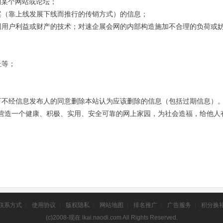
到某个网站或论坛；
案（靠上线发展下线而推行的传销方式）的信息；
网用户利益或财产的技术；对
网的内部构造施加不合理的负荷或
速企展会
址等；
可不经信息发布人的同意删除本站认为应该删除的信息（包括过期信息）
营造一个健康、积极、实用、安全可靠的网上家园，为社会造福，给他人
联系方式
|
使用协议
|
版权隐私
|
网站地图
|
排名推广
|
广告服务
|
积分换
(c)2008-现在 ikai.naodi.com All Rights Reserved.