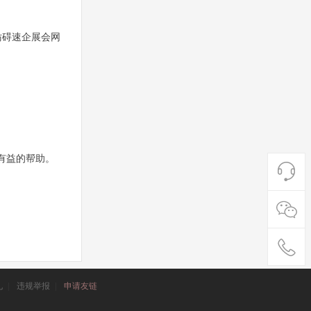
妨碍
网
速企展会
。
有益的帮助。
礼
|
违规举报
|
申请友链