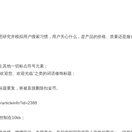
思研究并模拟用户搜索习惯，用户关心什么，是产品的价格、质量还是服
止其他一切标点符号元素；
欢迎您、欢迎光临”之类的词语修饰标题；
标题重复，将被直接删除扣金币。
e/articleinfo?id=2388
请控制在10kb；