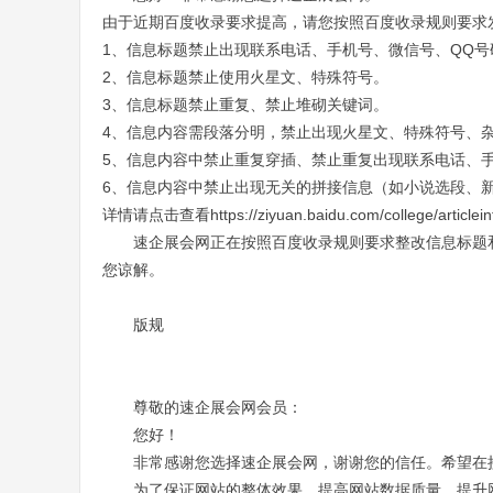
由于近期百度收录要求提高，请您按照百度收录规则要求
1、信息标题禁止出现联系电话、手机号、微信号、QQ号
2、信息标题禁止使用火星文、特殊符号。
3、信息标题禁止重复、禁止堆砌关键词。
4、信息内容需段落分明，禁止出现火星文、特殊符号、
5、信息内容中禁止重复穿插、禁止重复出现联系电话、
6、信息内容中禁止出现无关的拼接信息（如小说选段、
详情请点击查看https://ziyuan.baidu.com/college/articlein
速企展会网正在按照百度收录规则要求整改信息标题
您谅解。
版规
尊敬的
速企展会
网会员：
您好！
非常感谢您选择
网，谢谢您的信任。希望在
速企展会
为了保证网站的整体效果，提高网站数据质量，提升